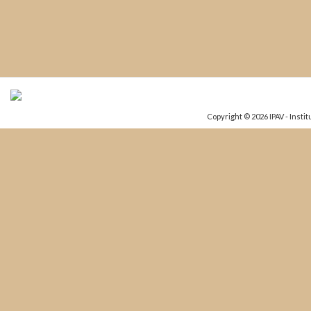
Vidas Ubuntu da Escola Patrício Prazeres
Vidas Ubuntu 
Copyright © 2026 IPAV - Insti