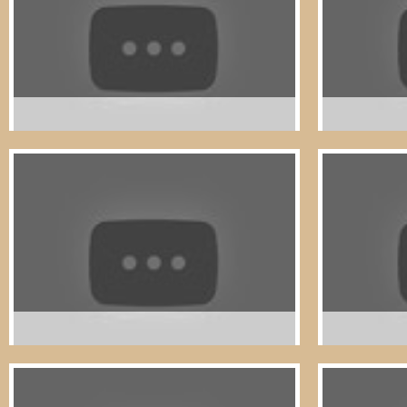
Sónia Magalhães, Participante do Workshop
Patrícia Tav
Vidas Ubuntu com um grupo do Movimento
Vidas Ubunt
Juvenil Salesiano de Arouca
Juvenil Sale
Khady Diop, Participante do Workshop
Pedro Cruz ,
Vidas Ubuntu com um grupo do Serviço
Vidas Ubunt