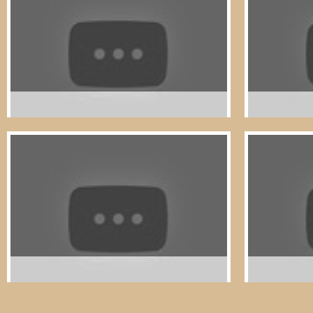
Jesuíta aos Refugiados
Juvenil Sale
Gonçalo Pinto , Participante do Workshop
Catarina Lop
Vidas Ubuntu com um grupo do Movimento
Vidas Ubunt
Juvenil Salesiano de Arouca
Juvenil Sale
Sérgio Marques, Participante do Workshop
Rafael Marqu